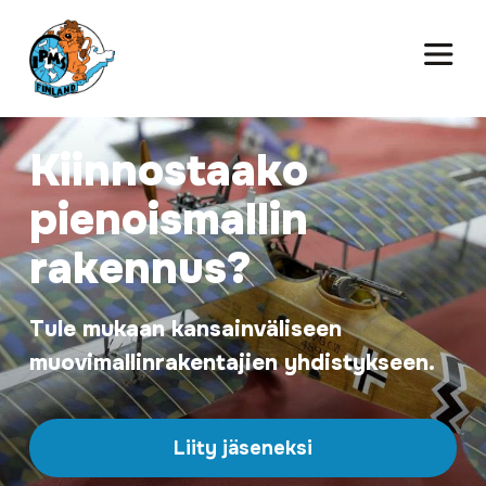
Kiinnostaako
pienoismallin
rakennus?
Tule mukaan kansainväliseen
muovimallinrakentajien yhdistykseen.
Liity jäseneksi