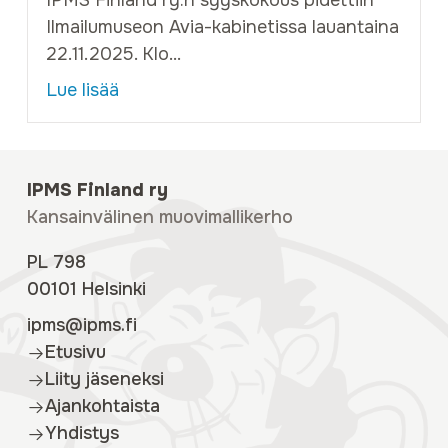
IPMS Finland ry:n syyskokous pidettiin
Ilmailumuseon Avia-kabinetissa lauantaina
22.11.2025. Klo...
Lue lisää
IPMS Finland ry
Kansainvälinen muovimallikerho
PL 798
00101 Helsinki
ipms@ipms.fi
Etusivu
Liity jäseneksi
Ajankohtaista
Yhdistys