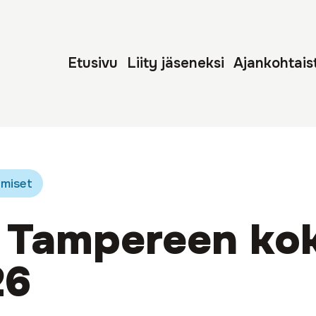
Etusivu
Liity jäseneksi
Ajankohtais
miset
 Tampereen ko
26