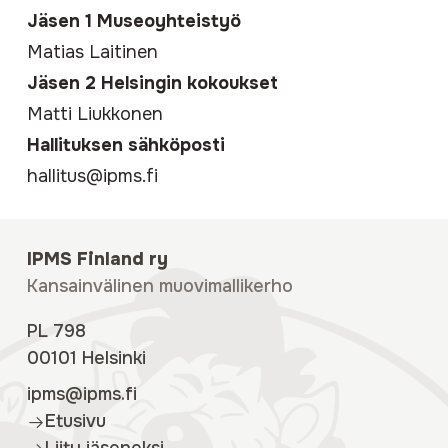
Jäsen 1 Museoyhteistyö
Matias Laitinen
Jäsen 2 Helsingin kokoukset
Matti Liukkonen
Hallituksen sähköposti
hallitus@ipms.fi
IPMS Finland ry
Kansainvälinen muovimallikerho
PL 798
00101 Helsinki
ipms@ipms.fi
Etusivu