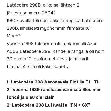
Latécoère 298B
; oliko se lähteen 2
järjestysnumero 2504?
1990-luvulla tuli uusi paketti
Replica Latécoère
298B
, ilmeisesti myöhemmin firmasta tuli
Mach?
Vuonna 1998 tuli normaali injektiomalli
Azur
A003 Latecoere 298
. Kahdella rangalla oli noin
30 osa ja 10-osainen etsilevy ja mittarit
filminä. Arkilla oli kaksi konetta:
1: Latécoère 298 Aéronavale Flotille T1 “TI-
2” vuonna 1939 ranskalaisväreissä Bleu mer
foncé ja Bleu ciel clair
2: Latécoère 298 Luftwaffe “FN + GX”