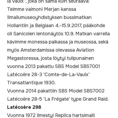
la Vaulx”
, joka on sama kuin seuraava:
Teimme vaimoni Merjan kanssa
Ilmailumuseoyhdistyksen bussimatkan
Hollantiin ja Belgiaan 4.-15.9.2017, pääkohde
oli Sanicolen lentonäytös 10.9. Matkan varrella
kävimme monessa paikassa ja museossa, sekä
myös Amsterdamissa olevassa Aviation
Megastoressa, josta löytyi tulipunainen
vuonna 2013 pakattu
SBS Model SBS7001
Latécoère 28-3 ’Comte-de-La-Vaulx’
Transatlantique
1930.
Vuonna 2014 pakattiin
SBS Model SBS7002
Latécoère 28-5 ’La Frégate’ type Grand Raid
.
Latécoère 298
Vuonna 1972 ilmestyi
Replica hartsimalli