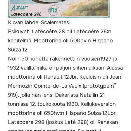
Kuvan lähde: Scalemates
Esikuvat: Latécoère 28 oli
Latécoère 26
:n
kehitelmä. Moottorina oli 500hv:n
Hispano
Suiza 12
.
Noin 50 konetta rakennettiin vuosien1927 ja
1932 välillä, mikä oli paljon siihen aikaan! Alussa
moottorina oli
Renault 12Jbr
. Kuuluisin oli
Jean
Mermoz
in Comte-de-La Vaulx (prototype n°
919), jolla hän lensi
Dakar
ista
Natal
iin 21
tunnissa 12. toukokuuta 1930. Kellukeversion
moottorina oli 650hv:n Hispano Suiza 12Lbr.
Latécoère 298 (joskus Laté 298) oli Ranskan