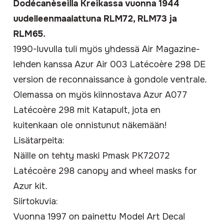
Dodécanèseilla Kreikassa vuonna 1944
uudelleenmaalattuna RLM72, RLM73 ja
RLM65.
1990-luvulla tuli myös yhdessä Air Magazine-
lehden kanssa
Azur Air 003 Latécoère 298 DE
version de reconnaissance à gondole ventrale
.
Olemassa on myös kiinnostava
Azur A077
Latécoère 298 mit Katapult
, jota en
kuitenkaan ole onnistunut näkemään!
Lisätarpeita:
Näille on tehty maski
Pmask PK72072
Latécoère 298 canopy and wheel masks for
Azur kit
.
Siirtokuvia:
Vuonna 1997 on painettu
Model Art Decal