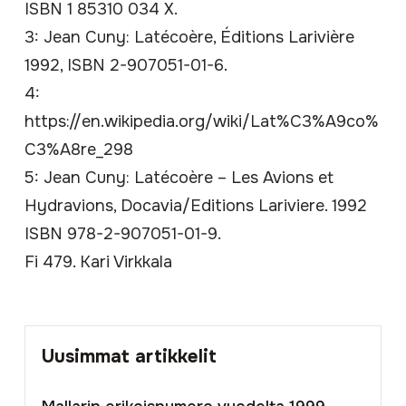
ISBN 1 85310 034 X.
3: Jean Cuny: Latécoère, Éditions Larivière
1992,
ISBN
2-907051-01-6
.
4:
https://en.wikipedia.org/wiki/Lat%C3%A9co%
C3%A8re_298
5: Jean Cuny: Latécoère – Les Avions et
Hydravions, Docavia/Editions Lariviere. 1992
ISBN
978-2-907051-01-9
.
Fi 479. Kari Virkkala
Uusimmat artikkelit