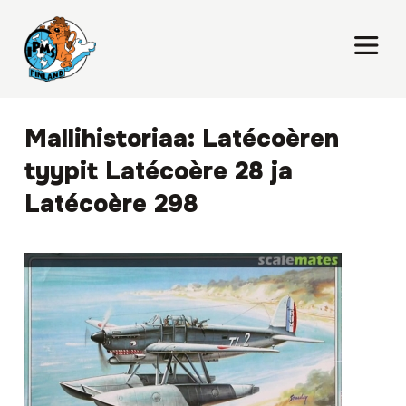
Mallihistoriaa: Latécoèren
tyypit Latécoère 28 ja
Latécoère 298