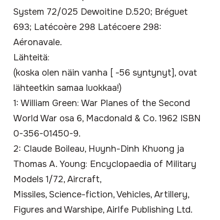
System 72/025 Dewoitine D.520; Bréguet
693; Latécoère 298 Latécoere 298:
Aéronavale.
Lähteitä:
(koska olen näin vanha [ -56 syntynyt], ovat
lähteetkin samaa luokkaa!)
1: William Green: War Planes of the Second
World War osa 6, Macdonald & Co. 1962
ISBN
0-356-01450-9
.
2: Claude Boileau, Huynh-Dinh Khuong ja
Thomas A. Young: Encyclopaedia of Military
Models 1/72, Aircraft,
Missiles, Science-fiction, Vehicles, Artillery,
Figures and Warshipe, Airlfe Publishing Ltd.