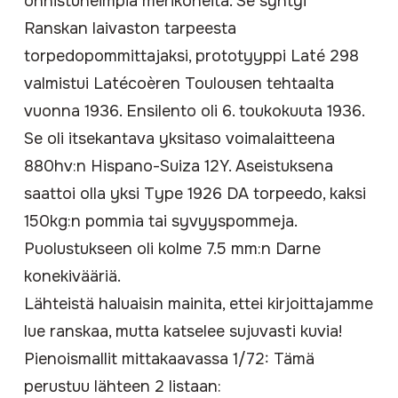
onnistuneimpia merikoneita. Se syntyi
Ranskan laivaston tarpeesta
torpedopommittajaksi, prototyyppi Laté 298
valmistui
Latécoère
n
Toulouse
n tehtaalta
vuonna 1936. Ensilento oli 6. toukokuuta 1936.
Se oli itsekantava yksitaso voimalaitteena
880hv:n
Hispano-Suiza 12Y
. Aseistuksena
saattoi olla yksi Type 1926 DA
torpeedo
, kaksi
150kg:n pommia tai syvyyspommeja.
Puolustukseen oli kolme
7.5 mm
:n
Darne
konekivääriä.
Lähteistä haluaisin mainita, ettei kirjoittajamme
lue ranskaa, mutta katselee sujuvasti kuvia!
Pienoismallit mittakaavassa 1/72: Tämä
perustuu lähteen 2 listaan: