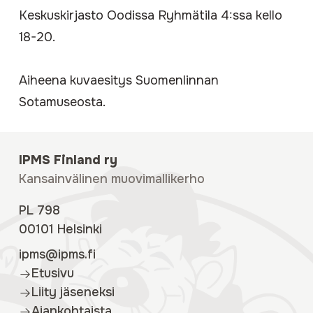
Keskuskirjasto Oodissa Ryhmätila 4:ssa kello
18-20.
Aiheena kuvaesitys Suomenlinnan
Sotamuseosta.
IPMS Finland ry
Kansainvälinen muovimallikerho
PL 798
00101 Helsinki
ipms@ipms.fi
Etusivu
Liity jäseneksi
Ajankohtaista