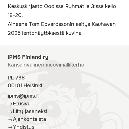
Keskuskirjasto Oodissa Ryhmätila 3:ssa kello
18-20.
Aiheena Tom Edvardssonin esitys Kauhavan
2025 lentonäytöksestä kuvina.
IPMS Finland ry
Kansainvälinen muovimallikerho
PL 798
00101 Helsinki
ipms@ipms.fi
Etusivu
Liity jäseneksi
Ajankohtaista
Yhdistys