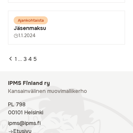
Ajankohtaista
Jäsenmaksu
1.1.2024
1
…
3
4
5
IPMS Finland ry
Kansainvälinen muovimallikerho
PL 798
00101 Helsinki
ipms@ipms.fi
Etusivu